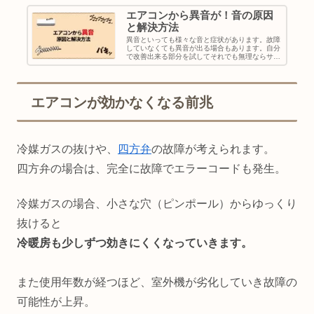
エアコンから異音が！音の原因
と解決方法
異音といっても様々な音と症状があります。故障
していなくても異音が出る場合もあります。自分
で改善出来る部分を試してそれでも無理ならサー
ビスマンを呼びましょう。故障しているときに出
る異音『ピーピー』と音がずっとなるマイコンが
誤作動している可能性があるので、一旦エアコン
の運転を止めて
エアコンが効かなくなる前兆
冷媒ガスの抜けや、
四方弁
の故障が考えられます。
四方弁の場合は、完全に故障でエラーコードも発生。
冷媒ガスの場合、小さな穴（ピンポール）からゆっくり
抜けると
冷暖房も少しずつ効きにくくなっていきます。
また使用年数が経つほど、室外機が劣化していき故障の
可能性が上昇。