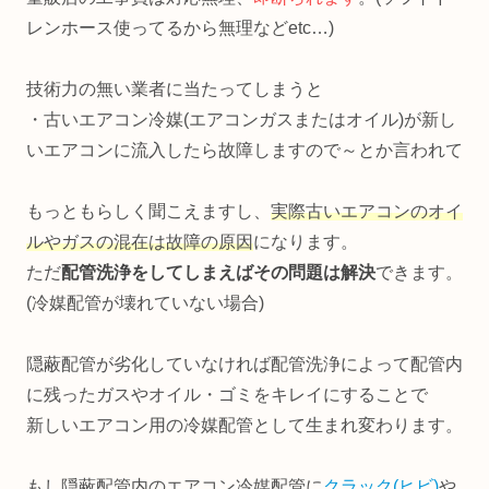
レンホース使ってるから無理などetc…)
技術力の無い業者に当たってしまうと
・古いエアコン冷媒(エアコンガスまたはオイル)が新し
いエアコンに流入したら故障しますので～とか言われて
もっともらしく聞こえますし、
実際古いエアコンのオイ
ルやガスの混在は故障の原因
になります。
ただ
配管洗浄をしてしまえばその問題は解決
できます。
(冷媒配管が壊れていない場合)
隠蔽配管が劣化していなければ配管洗浄によって配管内
に残ったガスやオイル・ゴミをキレイにすることで
新しいエアコン用の冷媒配管として生まれ変わります。
もし隠蔽配管内のエアコン冷媒配管に
クラック(ヒビ)
や