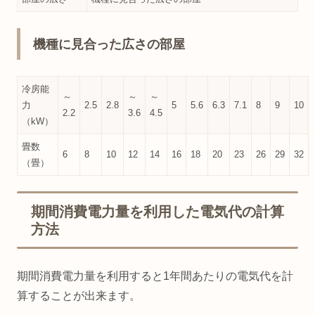
機種に見合った広さの部屋
冷房能
～
～
～
力
2.5
2.8
5
5.6
6.3
7.1
8
9
10
2.2
3.6
4.5
（kW）
畳数
6
8
10
12
14
16
18
20
23
26
29
32
（畳）
期間消費電力量を利用した電気代の計算
方法
期間消費電力量を利用すると1年間あたりの電気代を計
算することが出来ます。