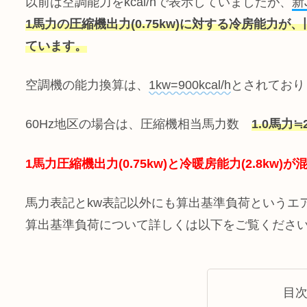
以前は空調能力をkcal/hで表示していましたが、
新
1馬力の圧縮機出力(0.75kw)に対する冷房能力が、旧表示で
ています。
空調機の能力換算は、
1kw=900kcal/h
とされており
60Hz地区の場合は、圧縮機相当馬力数
1.0馬力≒2
1馬力圧縮機出力(0.75kw)と冷暖房能力(2.8k
馬力表記とkw表記以外にも算出基準負荷というエ
算出基準負荷について詳しくは以下をご覧くださ
目