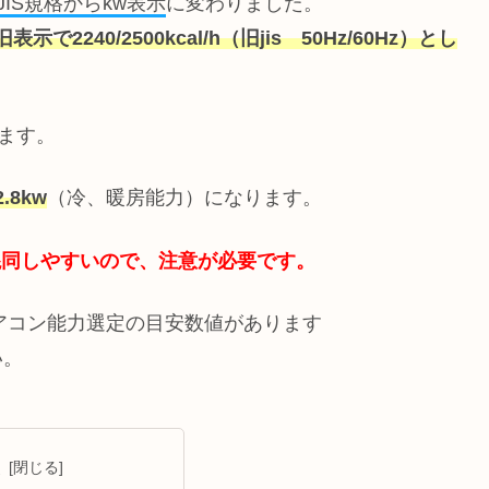
JIS規格からkw表示
に変わりました。
2240/2500kcal/h（旧jis 50Hz/60Hz）とし
ます。
.8kw
（冷、暖房能力）になります。
w)が混同しやすいので、注意が必要です。
アコン能力選定の目安数値があります
い。
次