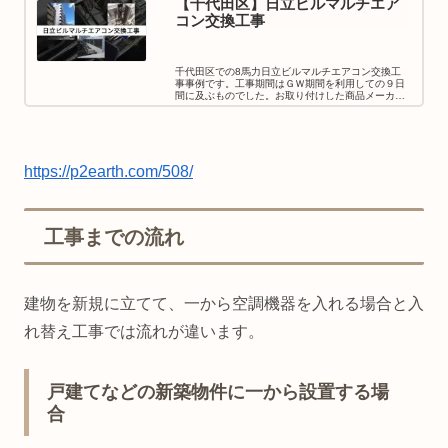
【千代田区】日立ビルマルチエア
コン交換工事
千代田区での8馬力日立ビルマルチエアコン交換工
事事例です。工事期間はＧＷ期間を利用しての９日
間に及ぶものでした。お取り付けした商品メーカー
形状数量（台）製品日立天井カセット（2方向タイ
プ）3台マルチ21RCID-AP71K2日立ビルマルチ
エ...
https://p2earth.com/508/
工事までの流れ
建物を新規に立てて、一から空調機器を入れる場合と入
れ替え工事では流れが違います。
戸建てなどの新築物件に一から設置する場
合