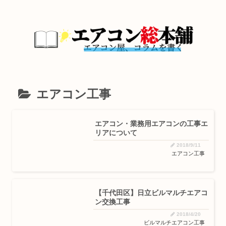
エアコン工事
エアコン・業務用エアコンの工事エ
リアについて
2018/9/11
エアコン工事
【千代田区】日立ビルマルチエアコ
ン交換工事
2018/4/20
ビルマルチエアコン工事