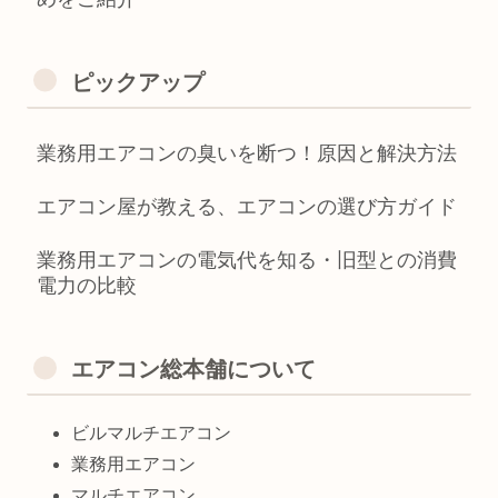
ピックアップ
業務用エアコンの臭いを断つ！原因と解決方法
エアコン屋が教える、エアコンの選び方ガイド
業務用エアコンの電気代を知る・旧型との消費
電力の比較
エアコン総本舗について
ビルマルチエアコン
業務用エアコン
マルチエアコン