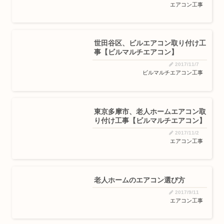
エアコン工事
世田谷区、ビルエアコン取り付け工
事【ビルマルチエアコン】
2017/11/7
ビルマルチエアコン工事
東京多摩市、老人ホームエアコン取
り付け工事【ビルマルチエアコン】
2017/11/2
エアコン工事
老人ホームのエアコン選び方
2017/9/11
エアコン工事