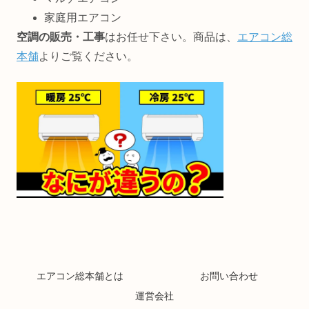
家庭用エアコン
空調の販売・工事
はお任せ下さい。商品は、
エアコン総
本舗
よりご覧ください。
エアコン総本舗とは
お問い合わせ
運営会社