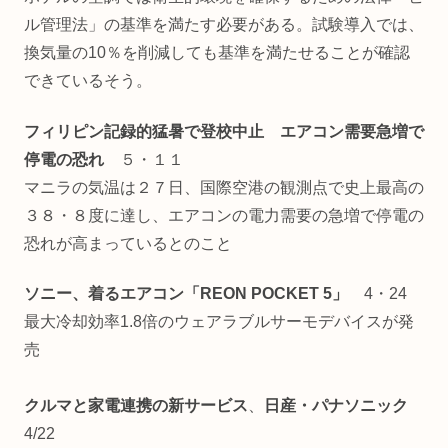
ル管理法」の基準を満たす必要がある。試験導入では、
換気量の10％を削減しても基準を満たせることが確認
できているそう。
フィリピン記録的猛暑で登校中止 エアコン需要急増で
停電の恐れ
５・１１
マニラの気温は２７日、国際空港の観測点で史上最高の
３８・８度に達し、エアコンの電力需要の急増で停電の
恐れが高まっているとのこと
ソニー、着るエアコン「REON POCKET 5」
4・24
最大冷却効率1.8倍のウェアラブルサーモデバイスが発
売
クルマと家電連携の新サービス
、
日産・パナソニック
4/22