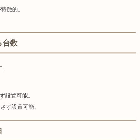
が特徴的。
る台数
す。
とさず設置可能。
落とさず設置可能。
由