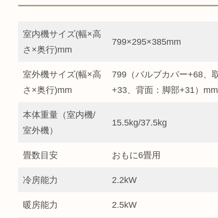
室内機サイズ(幅×高
799×295×385mm
さ×奥行)mm
室外機サイズ(幅×高
799（バルブカバー+68、
さ×奥行)mm
+33、背面：脚部+31）mm
本体重量（室内機/
15.5kg/37.5kg
室外機）
畳数目安
おもに6畳用
冷房能力
2.2kW
暖房能力
2.5kW