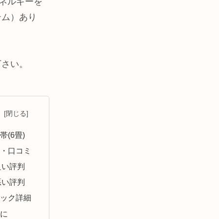
ネルギーを
テム）あり
下さい。
次
帯(6畳)
判・口コミ
良い評判
悪い評判
ペック詳細
後に