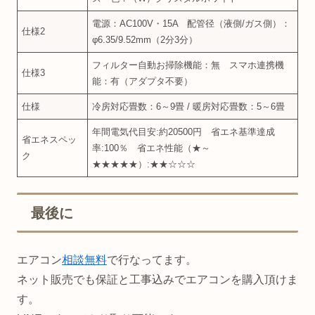
電源：AC100V・15A 配管径（液側/ガス側）：
仕様2
φ6.35/9.52mm（2分3分）
フィルター自動お掃除機能：無 スマホ連携機
仕様3
能：有（アダプタ不要）
仕様
冷房対応畳数：6～9畳 / 暖房対応畳数：5～6畳
年間電気代目安:約20500円 省エネ基準達成
省エネスペッ
率:100％ 省エネ性能（★～
ク
★★★★★）:★★☆☆☆
最後に
エアコン
相談無料
で行なってます。
ネット販売でも保証と工事込みでエアコンを購入頂けま
す。