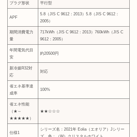
プラグ形状
平行型
5.8（JIS C 9612：2013）5.8（JIS C 9612：
APF
2005）
期間消費電力
717kWh（JIS C 9612：2013）760kWh（JIS C
量
9612：2005）
年間電気代目
約20500円
安
新冷媒R32対
対応
応
省エネ基準達
100%
成率
省エネ性能
（★～
★★☆☆☆
★★★★★）
シリーズ名：2021年 Eolia（エオリア）Jシリー
仕様1
ズ 色：（W）クリスタルホワイト