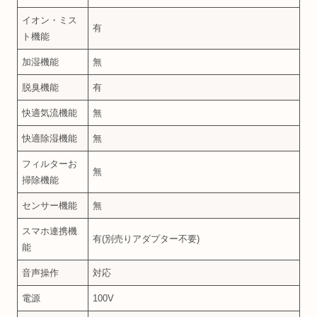
イオン・ミス
有
ト機能
加湿機能
無
脱臭機能
有
快適気流機能
無
快適除湿機能
無
フィルターお
無
掃除機能
センサー機能
無
スマホ連携機
有(別売りアダプター不要)
能
音声操作
対応
電源
100V