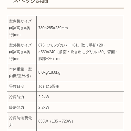
スペック詳細
室内機サイズ
(幅×高さ×奥
780×285×239mm
行)mm
室外機サイズ
675（バルブカバー+61、取っ手部+20）
(幅×高さ×奥
×539×240（前面：吹き出しグリル+39、背面：
行)mm
脚部+26）mm
本体重量（室
8.0kg/18.0kg
内機/室外機）
畳数目安
おもに6畳用
冷房能力
2.2kW
暖房能力
2.2kW
冷房時消費電
635W（135～720W）
力