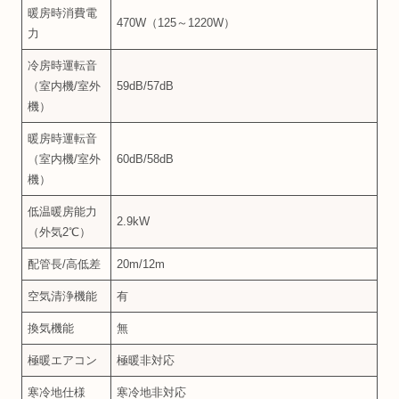
暖房時消費電
470W（125～1220W）
力
冷房時運転音
（室内機/室外
59dB/57dB
機）
暖房時運転音
（室内機/室外
60dB/58dB
機）
低温暖房能力
2.9kW
（外気2℃）
配管長/高低差
20m/12m
空気清浄機能
有
換気機能
無
極暖エアコン
極暖非対応
寒冷地仕様
寒冷地非対応